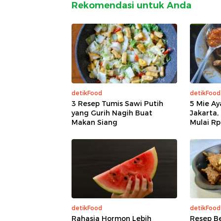
Rekomendasi untuk Anda
detikFood
detikFood
3 Resep Tumis Sawi Putih
5 Mie Ay
yang Gurih Nagih Buat
Jakarta,
Makan Siang
Mulai Rp
detikFood
detikFood
Rahasia Hormon Lebih
Resep Be