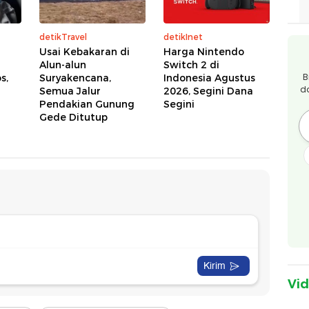
detikTravel
detikInet
Usai Kebakaran di
Harga Nintendo
Alun-alun
Switch 2 di
B
s,
Suryakencana,
Indonesia Agustus
d
Semua Jalur
2026, Segini Dana
Pendakian Gunung
Segini
Gede Ditutup
Vi