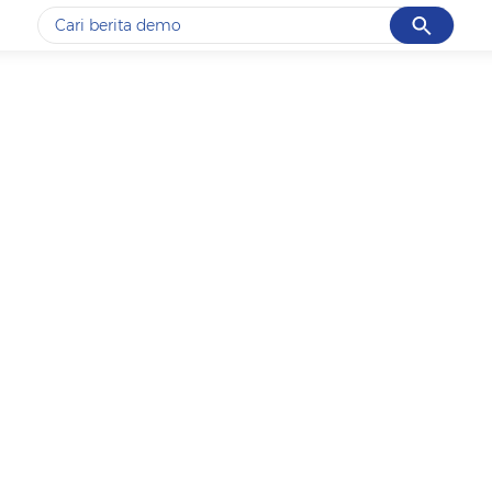
Cancel
Yang sedang ramai dicari
#1
piala presiden 2026
#2
prabowo
#3
gempa hari ini
#4
demo
#5
iran
Promoted
Terakhir yang dicari
Loading...