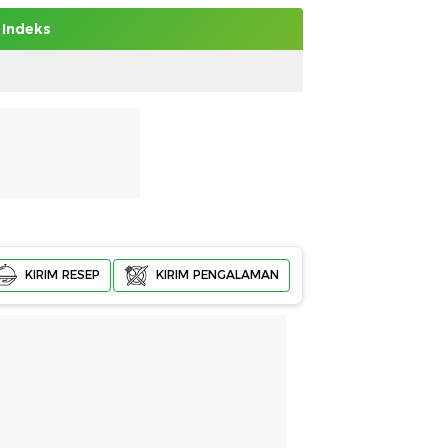
Indeks
KIRIM RESEP
KIRIM PENGALAMAN