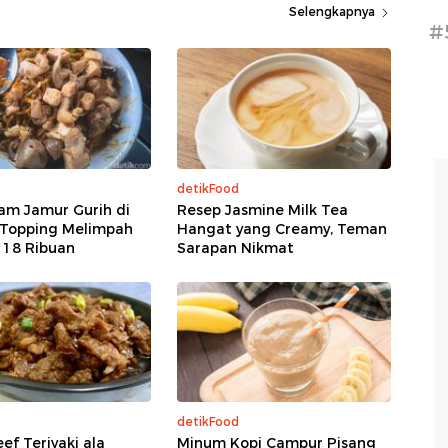
Selengkapnya
#
detikFood
am Jamur Gurih di
Resep Jasmine Milk Tea
 Topping Melimpah
Hangat yang Creamy, Teman
 18 Ribuan
Sarapan Nikmat
detikFood
ef Teriyaki ala
Minum Kopi Campur Pisang