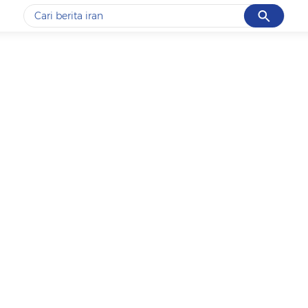
Cancel
Yang sedang ramai dicari
#1
data live draw sgp
#2
piala presiden 2026
#3
prabowo
#4
iran
#5
gempa hari ini
Promoted
Terakhir yang dicari
Loading...