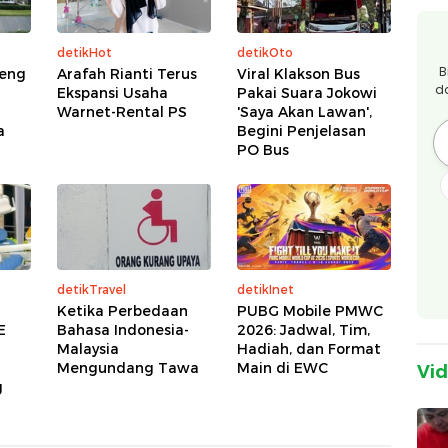
detikHot
detikOto
B
eng
Arafah Rianti Terus
Viral Klakson Bus
d
Ekspansi Usaha
Pakai Suara Jokowi
Warnet-Rental PS
'Saya Akan Lawan',
a
Begini Penjelasan
PO Bus
detikTravel
detikInet
Ketika Perbedaan
PUBG Mobile PMWC
E
Bahasa Indonesia-
2026: Jadwal, Tim,
Malaysia
Hadiah, dan Format
Mengundang Tawa
Main di EWC
Vi
g