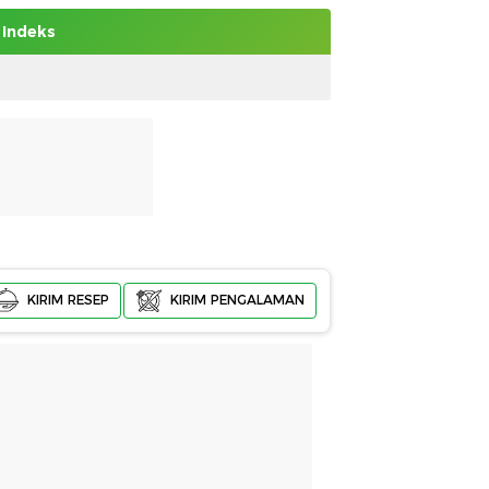
Indeks
KIRIM RESEP
KIRIM PENGALAMAN