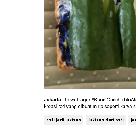
Jakarta
- Lewat tagar #KunstGeschichteAl
kreasi roti yang dibuat mirip seperti kary
roti jadi lukisan
lukisan dari roti
je