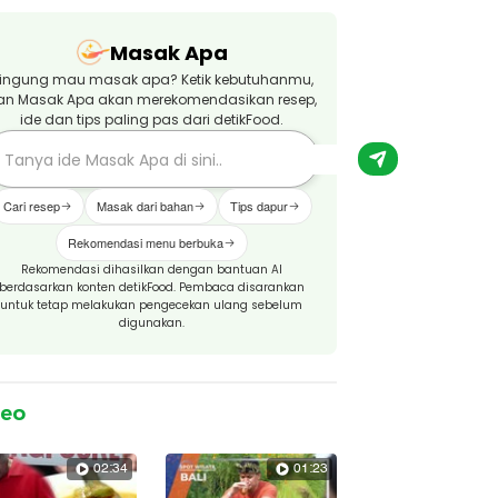
Masak Apa
ingung mau masak apa? Ketik kebutuhanmu,
an Masak Apa akan merekomendasikan resep,
ide dan tips paling pas dari detikFood.
Cari resep
Masak dari bahan
Tips dapur
Rekomendasi menu berbuka
Rekomendasi dihasilkan dengan bantuan AI
berdasarkan konten detikFood. Pembaca disarankan
untuk tetap melakukan pengecekan ulang sebelum
digunakan.
deo
02:34
01:23