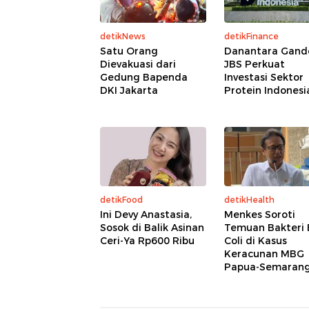
detikNews
detikFinance
Satu Orang
Danantara Gand
Dievakuasi dari
JBS Perkuat
Gedung Bapenda
Investasi Sektor
DKI Jakarta
Protein Indonesi
detikFood
detikHealth
Ini Devy Anastasia,
Menkes Soroti
Sosok di Balik Asinan
Temuan Bakteri 
Ceri-Ya Rp600 Ribu
Coli di Kasus
Keracunan MBG
Papua-Semaran