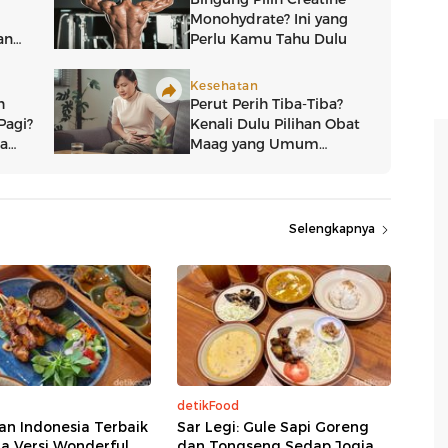
Selengkapnya
detikFood
an Indonesia Terbaik
Sar Legi: Gule Sapi Goreng
ta Versi Wonderful
dan Tongseng Sedap Jogja