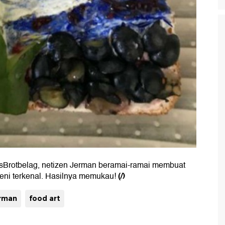
sBrotbelag, netizen Jerman beramai-ramai membuat
(/)
a seni terkenal. Hasilnya memukau!
rman
food art