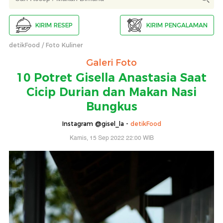
KIRIM RESEP
KIRIM PENGALAMAN
detikFood
Foto Kuliner
Galeri Foto
10 Potret Gisella Anastasia Saat
Cicip Durian dan Makan Nasi
Bungkus
Instagram @gisel_la -
detikFood
Kamis, 15 Sep 2022 22:00 WIB