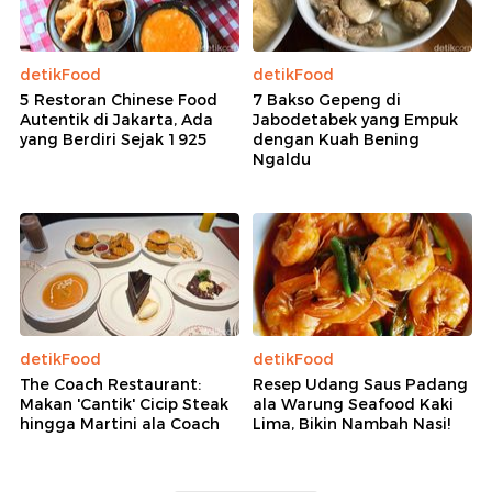
detikFood
detikFood
5 Restoran Chinese Food
7 Bakso Gepeng di
Autentik di Jakarta, Ada
Jabodetabek yang Empuk
yang Berdiri Sejak 1925
dengan Kuah Bening
Ngaldu
detikFood
detikFood
The Coach Restaurant:
Resep Udang Saus Padang
Makan 'Cantik' Cicip Steak
ala Warung Seafood Kaki
hingga Martini ala Coach
Lima, Bikin Nambah Nasi!