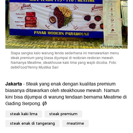
Siapa sangka kalo warung tenda sederhana ini menawarkan menu
steak premium yang biasa dijumpai di restoran-restoran mewah.
Namanya Meatime, steakhouse kaki lima yang wajib dicoba. Foto:
detikFood/Yenny Mustika Sari
Jakarta
- Steak yang enak dengan kualitas premium
biasanya ditawarkan oleh steakhouse mewah. Namun
kini bisa dijumpai di warung tendaan bernama Meatime di
(/)
Gading Serpong.
steak kaki lima
steak premium
steak enak di tangerang
meatime