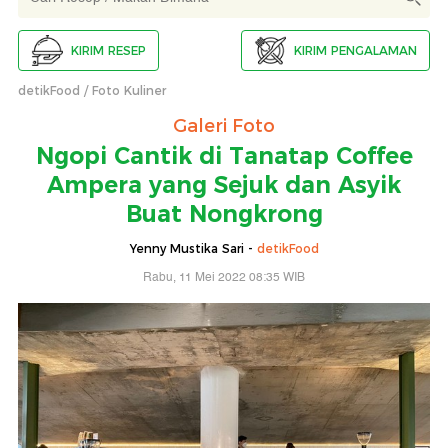
KIRIM RESEP
KIRIM PENGALAMAN
detikFood
Foto Kuliner
Galeri Foto
Ngopi Cantik di Tanatap Coffee
Ampera yang Sejuk dan Asyik
Buat Nongkrong
Yenny Mustika Sari -
detikFood
Rabu, 11 Mei 2022 08:35 WIB