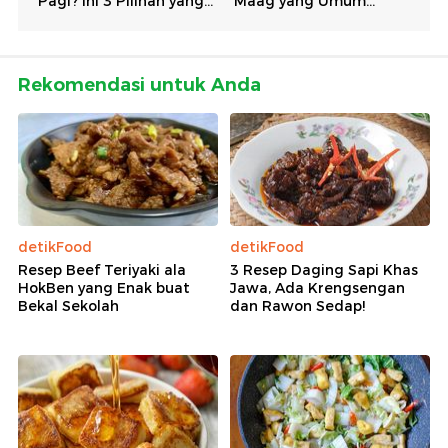
Rekomendasi untuk Anda
detikFood
detikFood
Resep Beef Teriyaki ala
3 Resep Daging Sapi Khas
HokBen yang Enak buat
Jawa, Ada Krengsengan
Bekal Sekolah
dan Rawon Sedap!