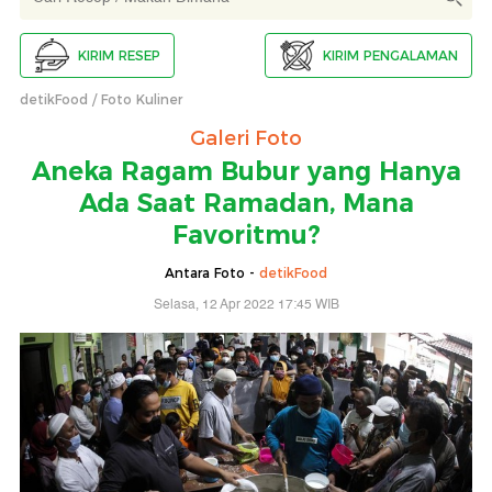
KIRIM RESEP
KIRIM PENGALAMAN
detikFood
Foto Kuliner
Galeri Foto
Aneka Ragam Bubur yang Hanya
Ada Saat Ramadan, Mana
Favoritmu?
Antara Foto -
detikFood
Selasa, 12 Apr 2022 17:45 WIB