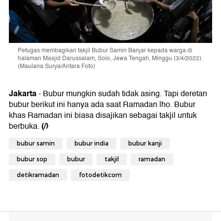
Petugas membagikan takjil Bubur Samin Banjar kepada warga di
halaman Masjid Darussalam, Solo, Jawa Tengah, Minggu (3/4/2022).
(Maulana Surya/Antara Foto)
Jakarta
- Bubur mungkin sudah tidak asing. Tapi deretan
bubur berikut ini hanya ada saat Ramadan lho. Bubur
khas Ramadan ini biasa disajikan sebagai takjil untuk
(/)
berbuka.
bubur samin
bubur india
bubur kanji
bubur sop
bubur
takjil
ramadan
detikramadan
fotodetikcom