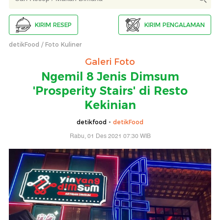
KIRIM RESEP
KIRIM PENGALAMAN
detikFood
Foto Kuliner
Galeri Foto
Ngemil 8 Jenis Dimsum
'Prosperity Stairs' di Resto
Kekinian
detikfood -
detikFood
Rabu, 01 Des 2021 07:30 WIB