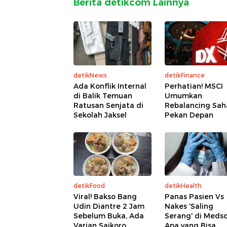
Berita detikcom Lainnya
detikNews
detikFinance
Ada Konflik Internal
Perhatian! MSCI
di Balik Temuan
Umumkan
Ratusan Senjata di
Rebalancing Sa
Sekolah Jaksel
Pekan Depan
detikFood
detikHealth
Viral! Bakso Bang
Panas Pasien Vs
Udin Diantre 2 Jam
Nakes 'Saling
Sebelum Buka, Ada
Serang' di Medso
Varian Saikoro
Apa yang Bisa