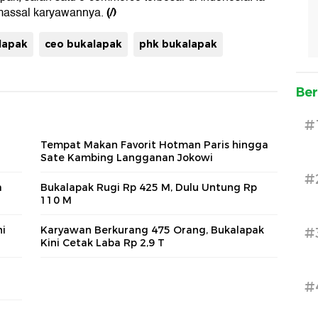
(/)
 massal karyawannya.
lapak
ceo bukalapak
phk bukalapak
Ber
#
Tempat Makan Favorit Hotman Paris hingga
Sate Kambing Langganan Jokowi
#
a
Bukalapak Rugi Rp 425 M, Dulu Untung Rp
110 M
ni
Karyawan Berkurang 475 Orang, Bukalapak
#
Kini Cetak Laba Rp 2,9 T
#