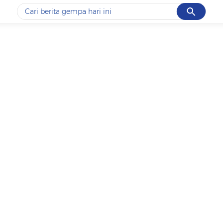
Cancel
Yang sedang ramai dicari
#1
piala presiden 2026
#2
prabowo
#3
gempa hari ini
#4
demo
#5
iran
Promoted
Terakhir yang dicari
Loading...