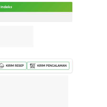
Indeks
KIRIM RESEP
KIRIM PENGALAMAN