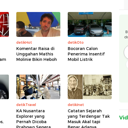
B
d
detikHot
detikOto
Komentar Raisa di
Bocoran Calon
Unggahan Mathis
Penerima Insentif
ham
Molinie Bikin Heboh
Mobil Listrik
detikTravel
detikInet
KA Nusantara
Catatan Sejarah
Explorer yang
yang Terdengar Tak
Vi
s,
Pernah Dicoba
Masuk Akal tapi
Prabowo Segera
Benar Adanya