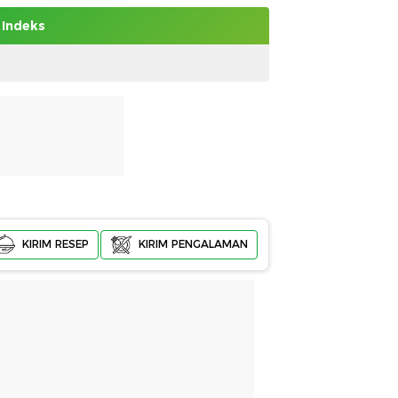
Indeks
KIRIM RESEP
KIRIM PENGALAMAN