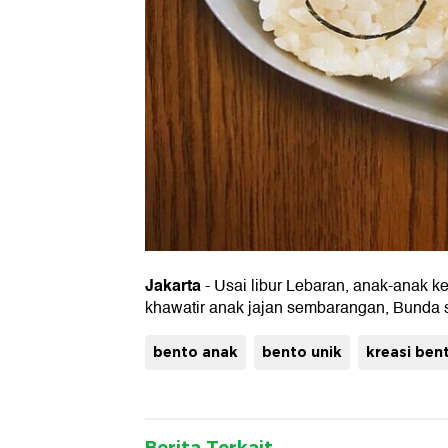
Jakarta
- Usai libur Lebaran, anak-anak ke
khawatir anak jajan sembarangan, Bunda 
bento anak
bento unik
kreasi ben
Berita Terkait