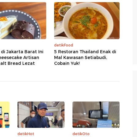
detikFood
 di Jakarta Barat Ini
5 Restoran Thailand Enak di
heesecake Artisan
Mal Kawasan Setiabudi,
alt Bread Lezat
Cobain Yuk!
detikHot
detikOto