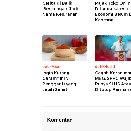
Cerita di Balik
Pajak Toko Onlin
'Bencongan' Jadi
Ditunda karena
Nama Kelurahan
Ekonomi Belum L
Kencang
detikFood
detikHealth
Ingin Kurangi
Cegah Keracuna
Garam? Ini 7
MBG, SPPG Waji
Pengganti yang
Punya SLHS Ata
Lebih Sehat
Ditutup Perman