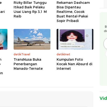
e
Rizky Billar Tunggu
Rekaman Dashcam
Itikad Baik Pelaku
Bisa Dipantau
ari
Usai Uang Rp 3,1 M
Realtime, Cocok
Raib
Buat Rental-Pakai
Sopir Pribadi
B
d
detikTravel
detikInet
n
TransNusa Buka
Kumpulan Foto
b
Penerbangan
Kocak Nan Absurd di
u
Manado-Ternate
Internet
en
Vi