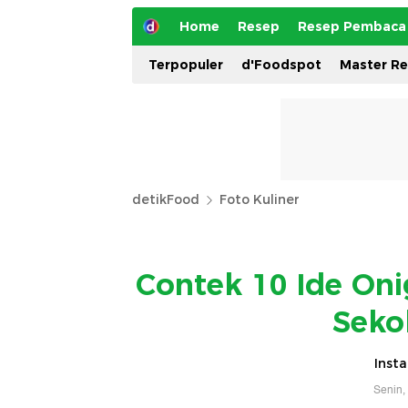
Home
Resep
Resep Pembaca
Terpopuler
d'Foodspot
Master R
detikFood
Foto Kuliner
Contek 10 Ide Onig
Sekol
Inst
Senin,