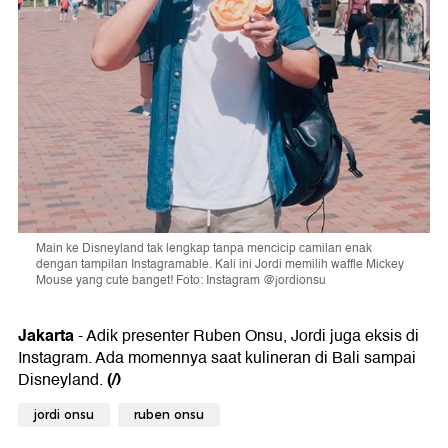
Main ke Disneyland tak lengkap tanpa mencicip camilan enak
dengan tampilan Instagramable. Kali ini Jordi memilih waffle Mickey
Mouse yang cute banget! Foto: Instagram @jordionsu
Jakarta
- Adik presenter Ruben Onsu, Jordi juga eksis di
Instagram. Ada momennya saat kulineran di Bali sampai
(/)
Disneyland.
jordi onsu
ruben onsu