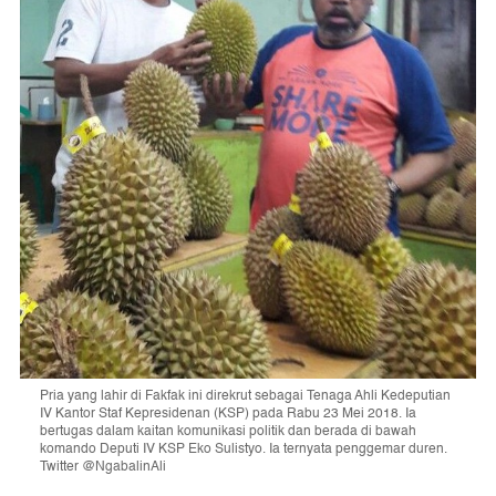
Pria yang lahir di Fakfak ini direkrut sebagai Tenaga Ahli Kedeputian
IV Kantor Staf Kepresidenan (KSP) pada Rabu 23 Mei 2018. Ia
bertugas dalam kaitan komunikasi politik dan berada di bawah
komando Deputi IV KSP Eko Sulistyo. Ia ternyata penggemar duren.
Twitter @NgabalinAli