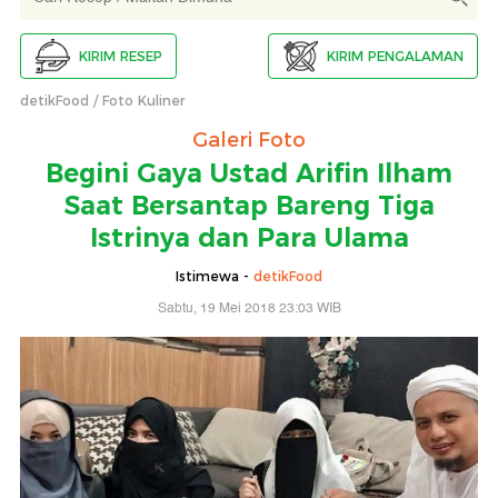
KIRIM RESEP
KIRIM PENGALAMAN
detikFood
Foto Kuliner
Galeri Foto
Begini Gaya Ustad Arifin Ilham
Saat Bersantap Bareng Tiga
Istrinya dan Para Ulama
Istimewa -
detikFood
Sabtu, 19 Mei 2018 23:03 WIB