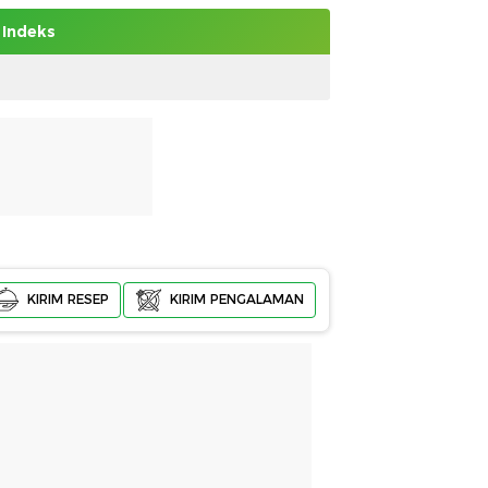
Indeks
KIRIM RESEP
KIRIM PENGALAMAN