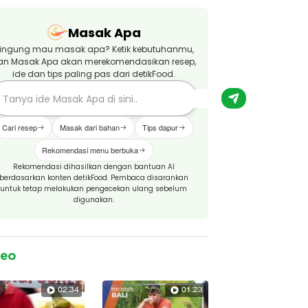
Masak Apa
ingung mau masak apa? Ketik kebutuhanmu,
an Masak Apa akan merekomendasikan resep,
ide dan tips paling pas dari detikFood.
Cari resep
Masak dari bahan
Tips dapur
Rekomendasi menu berbuka
Rekomendasi dihasilkan dengan bantuan AI
berdasarkan konten detikFood. Pembaca disarankan
untuk tetap melakukan pengecekan ulang sebelum
digunakan.
deo
02:34
01:23