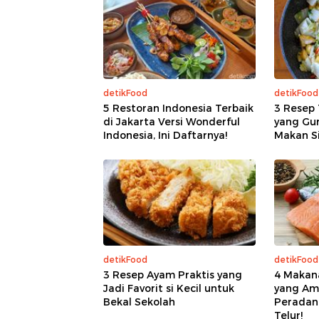
detikFood
detikFood
5 Restoran Indonesia Terbaik
3 Resep 
di Jakarta Versi Wonderful
yang Gur
Indonesia, Ini Daftarnya!
Makan S
detikFood
detikFood
3 Resep Ayam Praktis yang
4 Makana
Jadi Favorit si Kecil untuk
yang Am
Bekal Sekolah
Peradan
Telur!