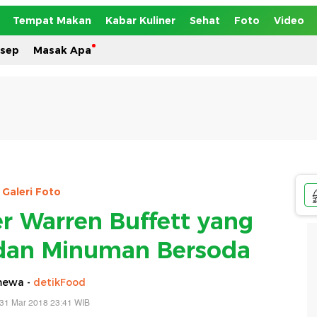
Tempat Makan
Kabar Kuliner
Sehat
Foto
Video
esep
Masak Apa
Galeri Foto
er Warren Buffett yang
dan Minuman Bersoda
mewa -
detikFood
 31 Mar 2018 23:41 WIB