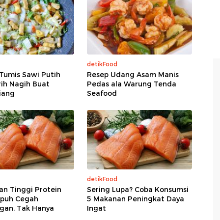
detikFood
Tumis Sawi Putih
Resep Udang Asam Manis
ih Nagih Buat
Pedas ala Warung Tenda
iang
Seafood
detikFood
n Tinggi Protein
Sering Lupa? Coba Konsumsi
puh Cegah
5 Makanan Peningkat Daya
gan, Tak Hanya
Ingat