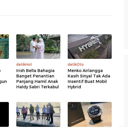
detikHot
detikOto
p
Irish Bella Bahagia
Menko Airlangga
Banget Penantian
Kasih Sinyal Tak Ada
gun
Panjang Hamil Anak
Insentif Buat Mobil
Haldy Sabri Terkabul
Hybrid