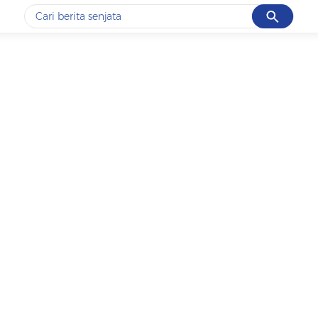
Cancel
Yang sedang ramai dicari
#1
data live draw sgp
#2
iran
#3
senjata
#4
prabowo
#5
gempa hari ini
Promoted
Terakhir yang dicari
Loading...