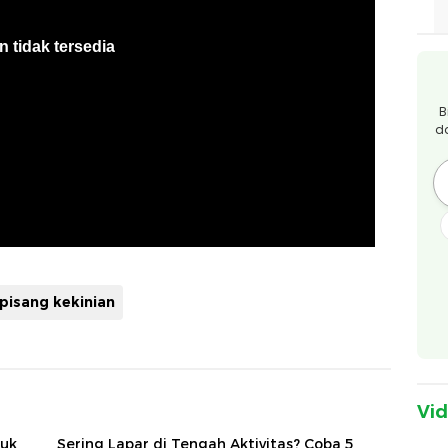
B
d
 pisang kekinian
Vi
tuk
Sering Lapar di Tengah Aktivitas? Coba 5