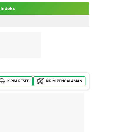
Indeks
KIRIM RESEP
KIRIM PENGALAMAN