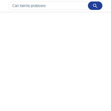
Cancel
Yang sedang ramai dicari
#1
gempa hari ini
#2
gempa
#3
prabowo
#4
iran
#5
demo
Promoted
Terakhir yang dicari
Loading...