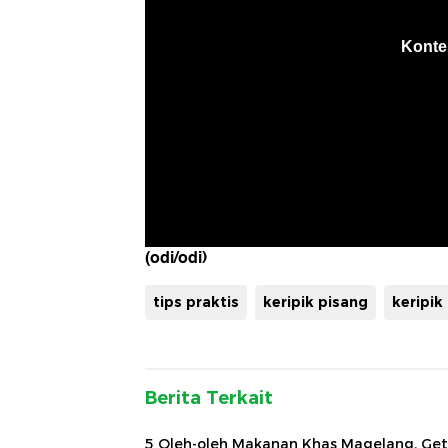
(odi/odi)
tips praktis
keripik pisang
keripik
Berita Terkait
5 Oleh-oleh Makanan Khas Magelang, Ge