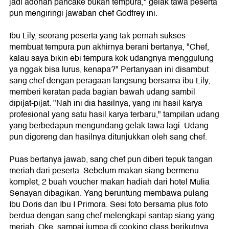
jadi adonan pancake bukan tempura," gelak tawa peserta
pun mengiringi jawaban chef Godfrey ini.
Ibu Lily, seorang peserta yang tak pernah sukses
membuat tempura pun akhirnya berani bertanya, "Chef,
kalau saya bikin ebi tempura kok udangnya menggulung
ya nggak bisa lurus, kenapa?" Pertanyaan ini disambut
sang chef dengan peragaan langsung bersama ibu Lily,
memberi keratan pada bagian bawah udang sambil
dipijat-pijat. "Nah ini dia hasilnya, yang ini hasil karya
profesional yang satu hasil karya terbaru," tampilan udang
yang berbedapun mengundang gelak tawa lagi. Udang
pun digoreng dan hasilnya ditunjukkan oleh sang chef.
Puas bertanya jawab, sang chef pun diberi tepuk tangan
meriah dari peserta. Sebelum makan siang bermenu
komplet, 2 buah voucher makan hadiah dari hotel Mulia
Senayan dibagikan. Yang beruntung membawa pulang
Ibu Doris dan Ibu I Primora. Sesi foto bersama plus foto
berdua dengan sang chef melengkapi santap siang yang
meriah. Oke, sampai jumpa di cooking class berikutnya