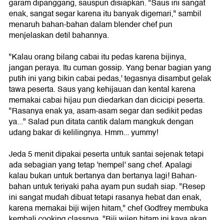
garam dipanggang, sauspun disiapkan. "Saus ini sangat
enak, sangat segar karena itu banyak digemari," sambil
menaruh bahan-bahan dalam blender chef pun
menjelaskan detil bahannya.
"Kalau orang bilang cabai itu pedas karena bijinya,
jangan peraya. Itu cuman gossip. Yang benar bagian yang
putih ini yang bikin cabai pedas,' tegasnya disambut gelak
tawa peserta. Saus yang kehijauan dan kental karena
memakai cabai hijau pun diedarkan dan dicicipi peserta.
"Rasanya enak ya, asam-asam segar dan sedikit pedas
ya..." Salad pun ditata cantik dalam mangkuk dengan
udang bakar di kelilingnya. Hmm... yummy!
Jeda 5 menit dipakai peserta untuk santai sejenak tetapi
ada sebagian yang tetap 'nempel' sang chef. Apalagi
kalau bukan untuk bertanya dan bertanya lagi! Bahan-
bahan untuk teriyaki paha ayam pun sudah siap. "Resep
ini sangat mudah dibuat tetapi rasanya hebat dan enak,
karena memakai biji wijen hitam," chef Godfrey membuka
kembali cooking classnya. "Biji wijen hitam ini kaya akan