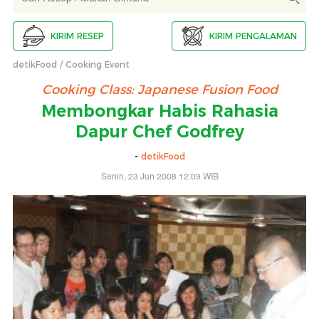
KIRIM RESEP
KIRIM PENGALAMAN
detikFood
Cooking Event
Cooking Class: Japanese Fusion Food
Membongkar Habis Rahasia
Dapur Chef Godfrey
-
detikFood
Senin, 23 Jun 2008 12:09 WIB