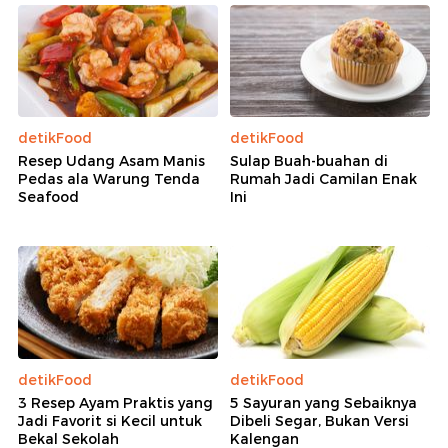
detikFood
detikFood
Resep Udang Asam Manis
Sulap Buah-buahan di
Pedas ala Warung Tenda
Rumah Jadi Camilan Enak
Seafood
Ini
detikFood
detikFood
3 Resep Ayam Praktis yang
5 Sayuran yang Sebaiknya
Jadi Favorit si Kecil untuk
Dibeli Segar, Bukan Versi
Bekal Sekolah
Kalengan