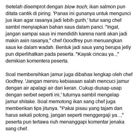
Setelah disemprot dengan
blow troch
, ikan salmon pun
ditata cantik di piring. 'Panas ini gunanya untuk mengunci
jus ikan agar rasanya jadi lebih gurih,' tutur sang chef
sambil menyiapkan bahan saus dalam panci. "Ingat,
jangan sampai saus ini mendidih karena nanti akan jadi
makin asin rasanya," chef Goodfrey pun menuangkan
saus ke dalam wadah. Bentuk jadi saus yang berupa jelly
pun diperlihatkan pada peserta. "Kayak cincau ya..,"
demikian komentera peserta.
Soal membersihkan jamur juga dibahas lengkap oleh chef
Godfrey. 'Jangan meniru kebiasaan salah mencuci jamur
dengan air apalagi air dari keran. Cukup diusap-usap
dengan serbet seperti ini,' tuturnya sambil mengelap
jamur shitake. Soal memotong ikan sang chef juga
memberikan tips jitunya. "Pakai pisau yang tajam dan
harus sekali potong, jangan seperti menggergaji ya...,"
peserta pun tertawa riuh menanggapi komentar jenaka
sang chef.