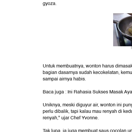
gyoza.
Untuk membuatnya, wonton harus dimasak d
bagian dasarnya sudah kecokelatan, kemud
sampai airnya habis.
Baca juga :
Ini Rahasia Sukses Masak Ay
Uniknya, meski diguyur air, wonton ini pun
perlu dibalik, tapi kalau mau renyah di ke
renyah," ujar Chef Yvonne.
Tak lupa, ia juga membuat saus cocolan u