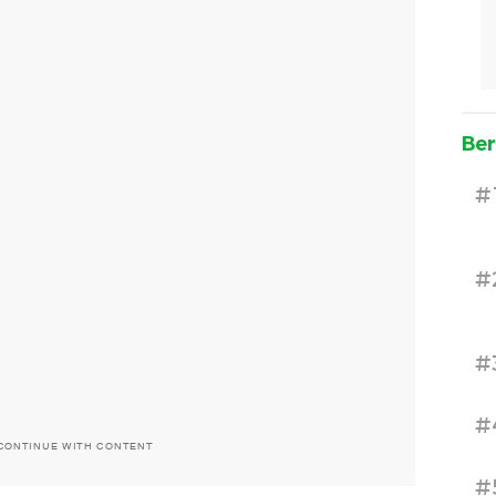
Ber
#
#
#
#
CONTINUE WITH CONTENT
#