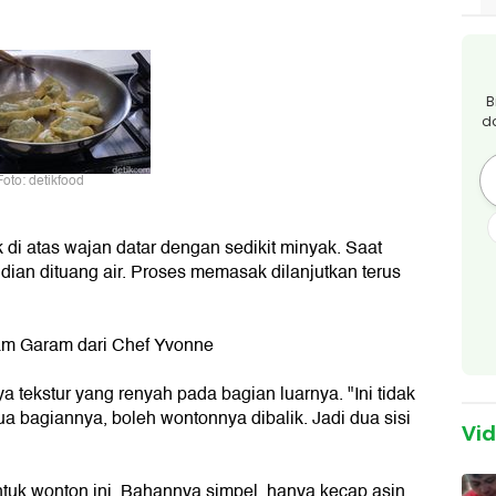
B
d
Foto: detikfood
i atas wajan datar dengan sedikit minyak. Saat
ian dituang air. Proses memasak dilanjutkan terus
am Garam dari Chef Yvonne
ya tekstur yang renyah pada bagian luarnya. "Ini tidak
dua bagiannya, boleh wontonnya dibalik. Jadi dua sisi
Vi
ntuk wonton ini. Bahannya simpel, hanya kecap asin,