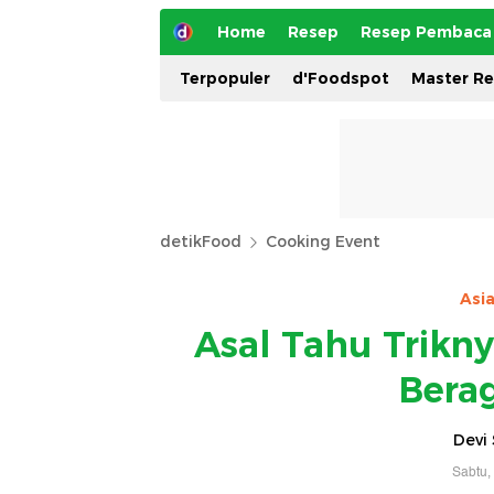
Home
Resep
Resep Pembaca
Terpopuler
d'Foodspot
Master R
detikFood
Cooking Event
Asi
Asal Tahu Trikn
Bera
Devi 
Sabtu,