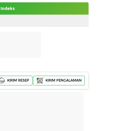
Indeks
KIRIM RESEP
KIRIM PENGALAMAN