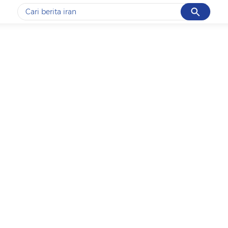
Cancel
Yang sedang ramai dicari
#1
gempa hari ini
#2
gempa
#3
iran
#4
demo
#5
prabowo
Promoted
Terakhir yang dicari
Loading...