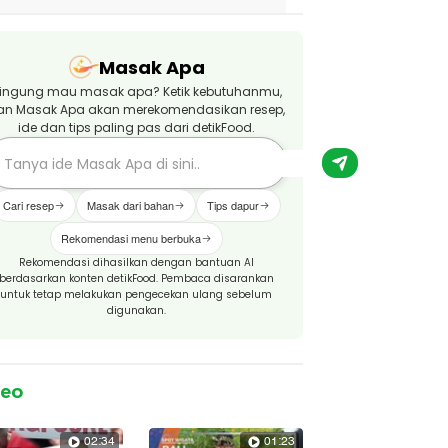
Masak Apa
ingung mau masak apa? Ketik kebutuhanmu,
an Masak Apa akan merekomendasikan resep,
ide dan tips paling pas dari detikFood.
Cari resep
Masak dari bahan
Tips dapur
Rekomendasi menu berbuka
Rekomendasi dihasilkan dengan bantuan AI
berdasarkan konten detikFood. Pembaca disarankan
untuk tetap melakukan pengecekan ulang sebelum
digunakan.
deo
02:34
01:23