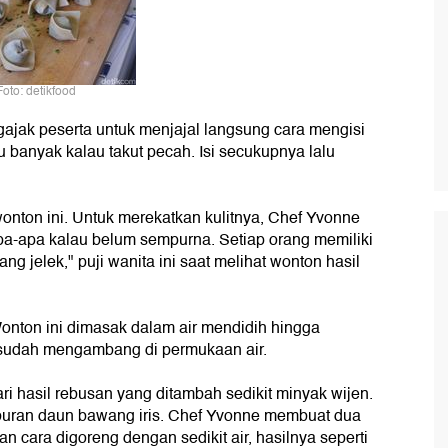
Foto: detikfood
jak peserta untuk menjajal langsung cara mengisi
lu banyak kalau takut pecah. Isi secukupnya lalu
nton ini. Untuk merekatkan kulitnya, Chef Yvonne
apa-apa kalau belum sempurna. Setiap orang memiliki
g jelek," puji wanita ini saat melihat wonton hasil
onton ini dimasak dalam air mendidih hingga
 sudah mengambang di permukaan air.
i hasil rebusan yang ditambah sedikit minyak wijen.
buran daun bawang iris. Chef Yvonne membuat dua
an cara digoreng dengan sedikit air, hasilnya seperti