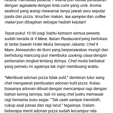
dengan
tagliatelle
dengan tinta cumi yang unik. Aroma
seafood yang wangi mewarnai tanya jawab seru seputar
pasta dan pizza. Voucher makan,
tea sampler
dan
coffee
maker
pun dibagikan sebagai hadiah kejutan!
Tepat pukul 10.00 pagi Sabtu kemarin semua peserta
sudah berada di
Il Mare, Italian Restaurant
yang berlokasi
di lantai bawah Hotel Mulia Senayan Jakarta. Chef Il
Mare, Alessandro de Boni yang berperawakan mungil dan
berhidung mancung pun membuka
cooking class
dengan
perkenalan singkat tentang dirinya. Chef muda berbakat
yang pemalu ini agaknya tak ingin membuang waktu.
"Membuat adonan pizza tidak sulit," demikian tutur sang
chef mengawali pembuatan adonan kulit pizza. Kalau
biasanya adonan dibuat dengan mencampur ragi dengan
bahan kering lainnya, kali ini sang chef justru memasak
ragi bersama susu segar. "Tak usah sampai mendidih,
cukup asal panas dan ragi larut," tegasnya. Dalam
beberapa menit adonan pizza sudah tercampur rata