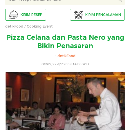
KIRIM RESEP
KIRIM PENGALAMAN
detikFood
Cooking Event
Pizza Celana dan Pasta Nero yang
Bikin Penasaran
-
detikFood
Senin, 27 Apr 2009 14:06 WIB