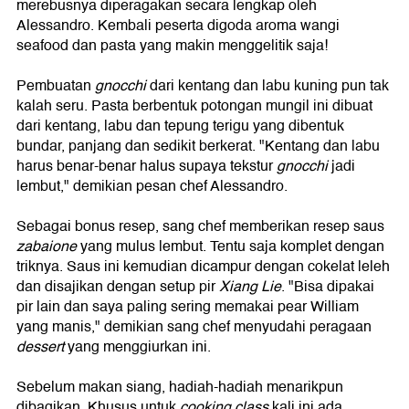
merebusnya diperagakan secara lengkap oleh
Alessandro. Kembali peserta digoda aroma wangi
seafood dan pasta yang makin menggelitik saja!
Pembuatan
gnocchi
dari kentang dan labu kuning pun tak
kalah seru. Pasta berbentuk potongan mungil ini dibuat
dari kentang, labu dan tepung terigu yang dibentuk
bundar, panjang dan sedikit berkerat. "Kentang dan labu
harus benar-benar halus supaya tekstur
gnocchi
jadi
lembut," demikian pesan chef Alessandro.
Sebagai bonus resep, sang chef memberikan resep saus
zabaione
yang mulus lembut. Tentu saja komplet dengan
triknya. Saus ini kemudian dicampur dengan cokelat leleh
dan disajikan dengan setup pir
Xiang Lie
. "Bisa dipakai
pir lain dan saya paling sering memakai pear William
yang manis," demikian sang chef menyudahi peragaan
dessert
yang menggiurkan ini.
Sebelum makan siang, hadiah-hadiah menarikpun
dibagikan. Khusus untuk
cooking class
kali ini ada