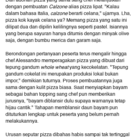
dengan pembuatan
Calzone
alias pizza lipat. "Kalau
dalam bahasa Italia,
calzone
berarti celana," ujarnya. Lha,
pizza kok kayak celana ya? Memang pizza yang satu ini
dilipat dua dan dipilin kelilingnya seperti pastel. Isiannya
yang berupa sayuran hanya ditumis dengan minyak olive
saja, dengan bumbu merica dan garam saja.
Berondongan pertanyaan peserta terus mengalir hingga
chef Alessandro memperagakan pizza yang dibuat dari
tepung gandum
whole wheat
yang kecokelatan. "Tepung
gandum cokelat ini merupakan produksi lokal bukan
impor," demikian tuturnya. Proses pembuatannya juga
sama dengan kulit pizza biasa. Saat menyiapkan bayam
sebagai bahan topping sang chef pun memberikan
jurusnya, "bayam diblansir dulu supaya warnanya tetap
hijau cantik." Tahapan memblansir daun bayam pun
dituturkan lengkap untuk peserta yang belum pernah
melakukannya.
Urusan seputar pizza dibahas habis sampai tak tertinggal