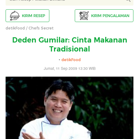
KIRIM RESEP
KIRIM PENGALAMAN
detikFood
Chefs Secret
Deden Gumilar: Cinta Makanan
Tradisional
-
detikFood
Jumat, 11 Sep 2009 13:30 WIB