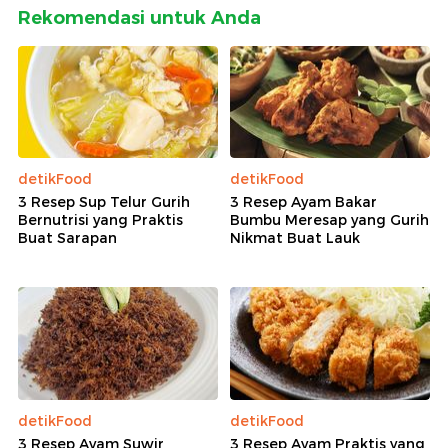
Rekomendasi untuk Anda
detikFood
detikFood
3 Resep Sup Telur Gurih
3 Resep Ayam Bakar
Bernutrisi yang Praktis
Bumbu Meresap yang Gurih
Buat Sarapan
Nikmat Buat Lauk
detikFood
detikFood
3 Resep Ayam Suwir
3 Resep Ayam Praktis yang