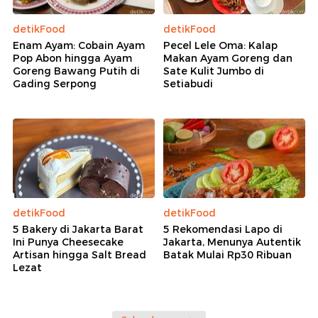
detikFood
detikFood
Enam Ayam: Cobain Ayam
Pecel Lele Oma: Kalap
Pop Abon hingga Ayam
Makan Ayam Goreng dan
Goreng Bawang Putih di
Sate Kulit Jumbo di
Gading Serpong
Setiabudi
detikFood
detikFood
5 Bakery di Jakarta Barat
5 Rekomendasi Lapo di
Ini Punya Cheesecake
Jakarta, Menunya Autentik
Artisan hingga Salt Bread
Batak Mulai Rp30 Ribuan
Lezat