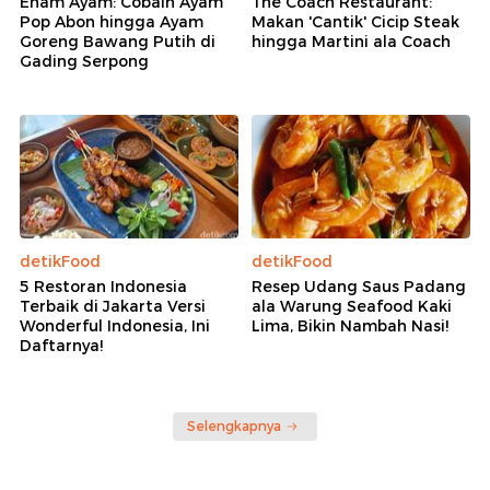
Enam Ayam: Cobain Ayam
The Coach Restaurant:
Pop Abon hingga Ayam
Makan 'Cantik' Cicip Steak
Goreng Bawang Putih di
hingga Martini ala Coach
Gading Serpong
detikFood
detikFood
5 Restoran Indonesia
Resep Udang Saus Padang
Terbaik di Jakarta Versi
ala Warung Seafood Kaki
Wonderful Indonesia, Ini
Lima, Bikin Nambah Nasi!
Daftarnya!
Selengkapnya