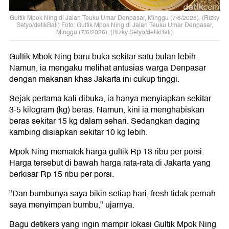
Gultik Mpok Ning di Jalan Teuku Umar Denpasar, Minggu (7/6/2026). (Rizky
Setyo/detikBali) Foto: Gultik Mpok Ning di Jalan Teuku Umar Denpasar,
Minggu (7/6/2026). (Rizky Setyo/detikBali)
Gultik Mbok Ning baru buka sekitar satu bulan lebih.
Namun, ia mengaku melihat antusias warga Denpasar
dengan makanan khas Jakarta ini cukup tinggi.
Sejak pertama kali dibuka, ia hanya menyiapkan sekitar
3-5 kilogram (kg) beras. Namun, kini ia menghabiskan
beras sekitar 15 kg dalam sehari. Sedangkan daging
kambing disiapkan sekitar 10 kg lebih.
Mpok Ning mematok harga gultik Rp 13 ribu per porsi.
Harga tersebut di bawah harga rata-rata di Jakarta yang
berkisar Rp 15 ribu per porsi.
"Dan bumbunya saya bikin setiap hari, fresh tidak pernah
saya menyimpan bumbu," ujarnya.
Bagu detikers yang ingin mampir lokasi Gultik Mpok Ning