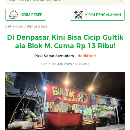
KIRIM RESEP
KIRIM PENGALAMAN
detikFood
Berita Boga
Di Denpasar Kini Bisa Cicip Gultik
ala Blok M, Cuma Rp 13 Ribu!
Rizki Setyo Samudero -
detikFood
Senin, 08 Jun 2026 15:30 WIB