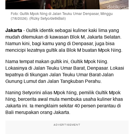
Foto: Gultik Mpok Ning di Jalan Teuku Umar Denpasar, Minggu
(7/6/2026). (Rizky Setyo/detikBali)
Jakarta
-
Gultik identik sebagai kuliner kaki lima yang
mudah ditemukan di kawasan Blok M, Jakarta Selatan.
Namun kini, bagi kamu yang di Denpasar, juga bisa
mencicipi lezatnya gultik ala Blok M buatan Mpok Ning.
Nama tempat makan gultik ini, Gultik Mpok Ning.
Lokasinya di Jalan Teuku Umar Barat, Denpasar. Lokasi
tepatnya di tikungan Jalan Teuku Umar Barat-Jalan
Gunung Lumut dan Jalan Tangkuban Perahu.
Naning Setyorini alias Mpok Ning, pemilik Gultik Mpok
Ning, bercerita awal mula membuka usaha kuliner khas
Jakarta ini. Ia mengklaim sekitar 40 persen perantau di
Bali merupakan orang Jakarta.
ADVERTISEMENT