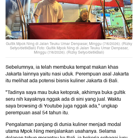
Gultik Mpok Ning di Jalan Teuku Umar Denpasar, Minggu (7/6/2026). (Rizky
Setyo/detikBali) Foto: Gultik Mpok Ning di Jalan Teuku Umar Denpasar,
Minggu (7/6/2026). (Rizky Setyo/detikBali)
Sebelumnya, ia telah membuka tempat makan khas
Jakarta lainnya yaitu nasi uduk. Perempuan asal Jakarta
itu melihat ada potensi bisnis kuliner Jakarta di Bali.
"Tadinya saya mau buka ketoprak, akhirnya buka gultik
seru nih kayaknya nggak ada di sini yang jual. Waktu
saya browsing di Youtube juga nggak ada," ungkap
perempuan asal 54 tahun itu.
Pengalaman panjang di dunia kuliner menjadi modal
utama Mpok Ning menjalankan usahanya. Selama