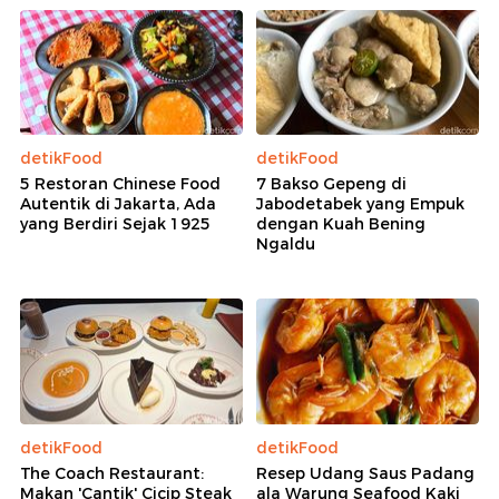
detikFood
detikFood
5 Restoran Chinese Food
7 Bakso Gepeng di
Autentik di Jakarta, Ada
Jabodetabek yang Empuk
yang Berdiri Sejak 1925
dengan Kuah Bening
Ngaldu
detikFood
detikFood
The Coach Restaurant:
Resep Udang Saus Padang
Makan 'Cantik' Cicip Steak
ala Warung Seafood Kaki