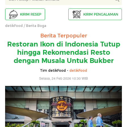
KIRIM RESEP
KIRIM PENGALAMAN
detikFood
Berita Boga
Berita Terpopuler
Restoran Ikon di Indonesia Tutup
hingga Rekomendasi Resto
dengan Musala Untuk Bukber
Tim detikFood -
detikFood
Selasa, 24 Feb 2026 10:30 WIB