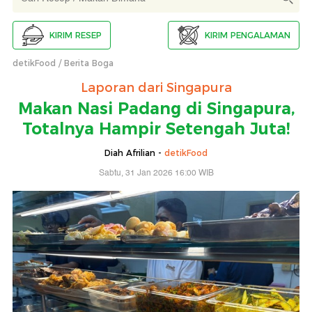
KIRIM RESEP
KIRIM PENGALAMAN
detikFood
Berita Boga
Laporan dari Singapura
Makan Nasi Padang di Singapura,
Totalnya Hampir Setengah Juta!
Diah Afrilian -
detikFood
Sabtu, 31 Jan 2026 16:00 WIB