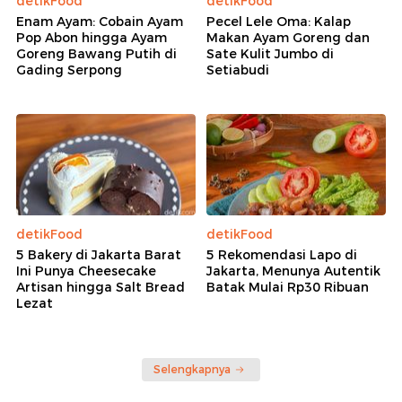
detikFood
detikFood
Enam Ayam: Cobain Ayam
Pecel Lele Oma: Kalap
Pop Abon hingga Ayam
Makan Ayam Goreng dan
Goreng Bawang Putih di
Sate Kulit Jumbo di
Gading Serpong
Setiabudi
detikFood
detikFood
5 Bakery di Jakarta Barat
5 Rekomendasi Lapo di
Ini Punya Cheesecake
Jakarta, Menunya Autentik
Artisan hingga Salt Bread
Batak Mulai Rp30 Ribuan
Lezat
Selengkapnya