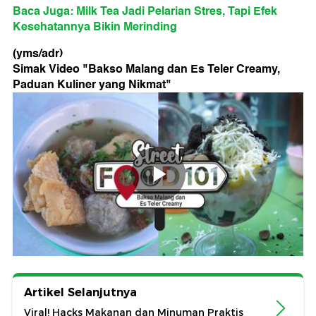
Baca Juga: Milk Tea Jadi Pelarian Stres, Tapi Efek
Kesehatannya Bikin Merinding
(yms/adr)
Simak Video "
Bakso Malang dan Es Teler Creamy,
Paduan Kuliner yang Nikmat
"
Artikel Selanjutnya
Viral! Hacks Makanan dan Minuman Praktis