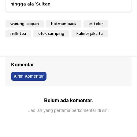
hingga ala 'Sultan'
warung lalapan
hotman paris
es teler
milk tea
efek samping
kuliner jakarta
Komentar
Kirim Komentar
Belum ada komentar.
Jadilah yang pertama berkomentar di sini