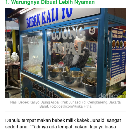
1. Warungnya Dibuat Lebih Nyaman
Nasi Bebek Kaliyo Ujung Aspal (Pak Junaedi) di Cengkareng, Jakarta
Barat. Foto: detikcom/Riska Fitria
Dahulu tempat makan bebek milik kakek Junaidi sangat
sederhana. "Tadinya ada tempat makan, tapi ya biasa