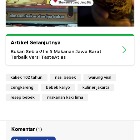
Artikel Selanjutnya
Bukan Seblak! Ini 5 Makanan Jawa Barat
Terbaik Versi TasteAtlas
kakek 102 tahun
nasi bebek
warung viral
cengkareng
bebek kaliyo
kuliner jakarta
resep bebek
makanan kaki lima