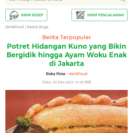
KIRIM RESEP
KIRIM PENGALAMAN
detikFood
Berita Boga
Berita Terpopuler
Potret Hidangan Kuno yang Bikin
Bergidik hingga Ayam Woku Enak
di Jakarta
Riska Fitria -
detikFood
Rabu, 03 Des 2025 10:30 WIB