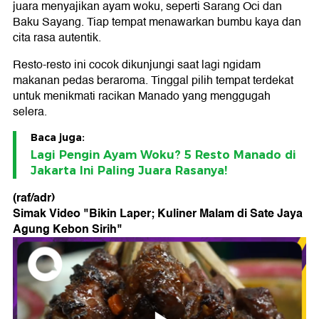
juara menyajikan ayam woku, seperti Sarang Oci dan
Baku Sayang. Tiap tempat menawarkan bumbu kaya dan
cita rasa autentik.
Resto-resto ini cocok dikunjungi saat lagi ngidam
makanan pedas beraroma. Tinggal pilih tempat terdekat
untuk menikmati racikan Manado yang menggugah
selera.
Baca juga:
Lagi Pengin Ayam Woku? 5 Resto Manado di
Jakarta Ini Paling Juara Rasanya!
(raf/adr)
Simak Video "
Bikin Laper; Kuliner Malam di Sate Jaya
Agung Kebon Sirih
"