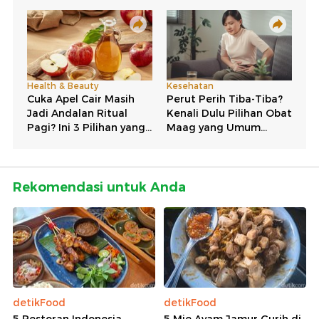
Rekomendasi untuk Anda
detikFood
detikFood
5 Restoran Indonesia
5 Mie Ayam Jamur Gurih di