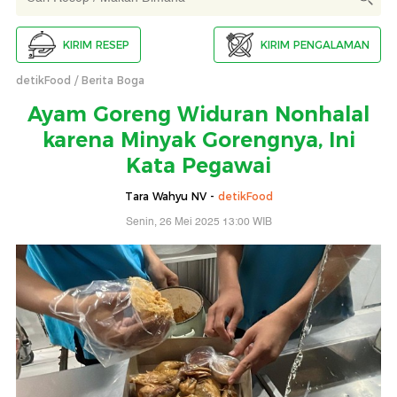
KIRIM RESEP
KIRIM PENGALAMAN
detikFood
Berita Boga
Ayam Goreng Widuran Nonhalal
karena Minyak Gorengnya, Ini
Kata Pegawai
Tara Wahyu NV -
detikFood
Senin, 26 Mei 2025 13:00 WIB