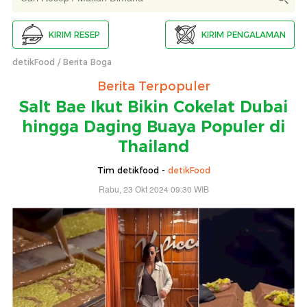
KIRIM RESEP
KIRIM PENGALAMAN
detikFood
Berita Boga
Berita Terpopuler
Salt Bae Ikut Bikin Cokelat Dubai
hingga Daging Buaya Populer di
Thailand
Tim detikfood -
detikFood
Rabu, 23 Okt 2024 09:30 WIB