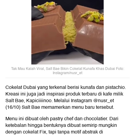
Tak Mau Kalah Viral, Salt Bae Bikin Cokelat Kunafa Khas Dubai Foto:
Instagram/nusr_et
Cokelat Dubai yang terkenal berisi kunafa dan pistachio.
Kreasi ini juga jadi inspirasi produk terbaru di kafe milik
Salt Bae, Kapiciiiinoo. Melalui Instagram @nusr_et
(16/10) Salt Bae memamerkan menu baru tersebut.
Menu ini dibuat oleh pastry chef dan chocolatier. Dari
ketebalan hingga bentuknya dibuat semirip mungkin
dengan cokelat Fix, tapi tanpa motif abstrak di