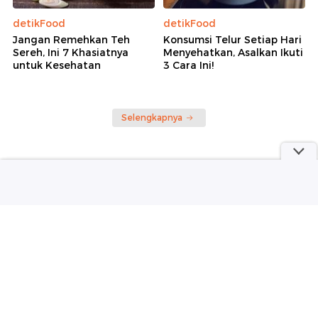
detikFood
detikFood
Jangan Remehkan Teh
Konsumsi Telur Setiap Hari
Sereh, Ini 7 Khasiatnya
Menyehatkan, Asalkan Ikuti
untuk Kesehatan
3 Cara Ini!
Selengkapnya
part of
Redaksi
Pedoman Media Siber
Karir
Kotak Pos
Info Iklan
Privacy Policy
Disclaimer