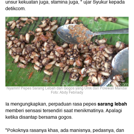
unsur kekuatan juga, stamina juga, " ujar Syukur kepada
detikcom.
Nyamm! Pepes Sarang Lebah dan Gogos yang Unik dari Polewali Mandar
Foto: Abdy Febriady
sarang lebah
Ia mengungkapkan, perpaduan rasa pepes
memberi sensasi tersendiri saat menikmatinya. Apalagi
ketika disantap bersama gogos.
"Pokoknya rasanya khas, ada manisnya, pedasnya, dan