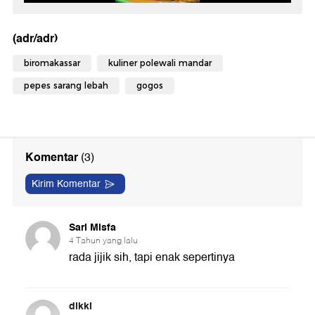
(adr/adr)
biromakassar
kuliner polewali mandar
pepes sarang lebah
gogos