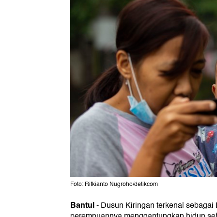
Foto: Rifkianto Nugroho/detikcom
Bantul
-
Dusun Kiringan terkenal sebagai
perempuannya menggantungkan hidup seba