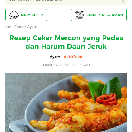
KIRIM RESEP
KIRIM PENGALAMAN
detikFood
Ayam
Resep Ceker Mercon yang Pedas
dan Harum Daun Jeruk
Ayam -
detikFood
Jumat, 04 Jul 2025 09:59 WIB